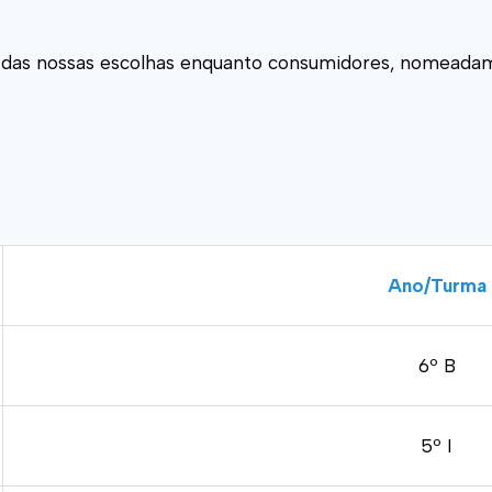
al das nossas escolhas enquanto consumidores, nomeadam
Ano/Turma
6º B
5º I