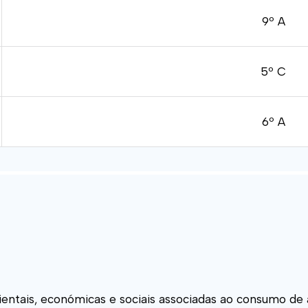
9º A
5º C
6º A
ntais, económicas e sociais associadas ao consumo de á