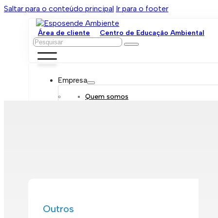
Saltar para o conteúdo principal
Ir para o footer
Área de cliente
Centro de Educação Ambiental
Pesquisar
Empresa
Quem somos
Orgãos sociais
Organograma
Mensagem da administração
Política de sustentabilidade
Trabalhe connosco
Serviços
Contratar
Tarifário
Saneamento móvel
Despejo de fossas
Recolha de resíduos
Outros
Comunicação de leituras