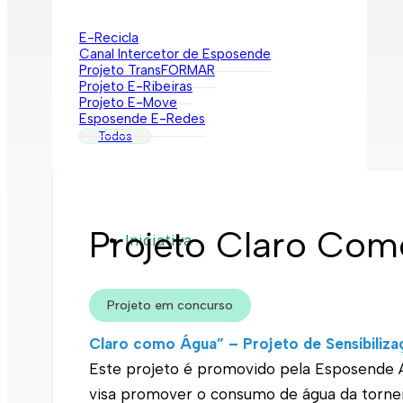
Interpretar a minha fatura
Informação geral
E-Recicla
Canal Intercetor de Esposende
Rede de abastecimento de água
Projeto TransFORMAR
Rede de águas residuais
Projeto E-Ribeiras
Rede de águas pluviais
Projeto E-Move
Limpeza urbana
Esposende E-Redes
Gestão de resíduos
Todos
Espaços verdes
Sustentabilidade
Empreitadas
Fontanários
Praias
Indicadores ERSAR
Projeto Claro Co
Iniciativa
Qualidade da água
Contactos
Projeto em concurso
Claro como Água” – Projeto de Sensibili
Este projeto é promovido pela Esposende A
visa promover o consumo de água da torne