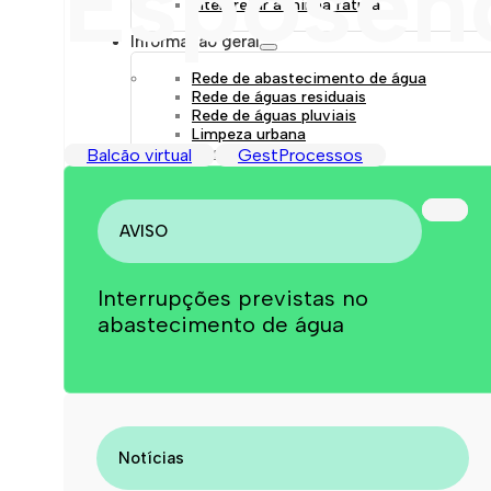
Esposen
Interpretar a minha fatura
Informação geral
Rede de abastecimento de água
Rede de águas residuais
Rede de águas pluviais
Limpeza urbana
Gestão de resíduos
Balcão virtual
GestProcessos
Espaços verdes
Sustentabilidade
Empreitadas
Fontanários
AVISO
Praias
Indicadores ERSAR
Interrupções previstas no
Qualidade da água
abastecimento de água
Contactos
Notícias