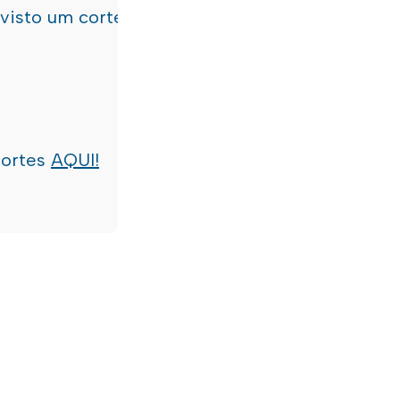
evisto um corte de água
terça-feira, dia 21/07/
cortes
AQUI!