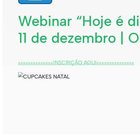
Webinar “Hoje é di
11 de dezembro | 
««««««««««««««INSCRIÇÃO AQUI»»»»»»»»»»»»»»»