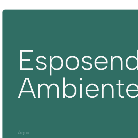
Esposen
Ambient
Água