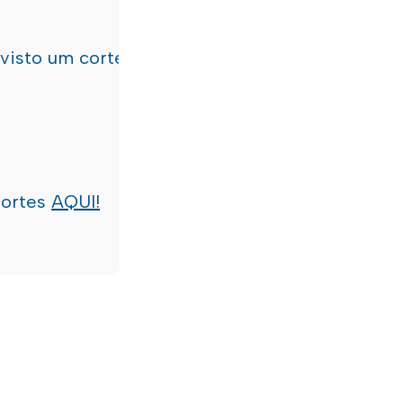
evisto um corte de água
terça-feira, dia 21/07/
cortes
AQUI!