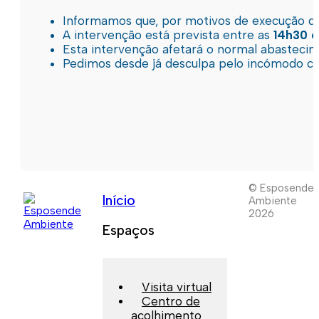
Informamos que, por motivos de execução de 
A intervenção está prevista entre as
14h30 e
Esta intervenção afetará o normal abastec
Pedimos desde já desculpa pelo incómodo c
© Esposende
Início
Ambiente
2026
Espaços
Visita virtual
Centro de
acolhimento