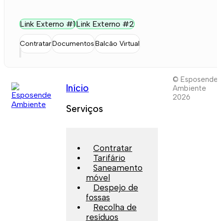
Link Externo #1
Link Externo #2
Contratar
Documentos
Balcão Virtual
© Esposende
Início
Ambiente
2026
Serviços
Contratar
Tarifário
Saneamento
móvel
Despejo de
fossas
Recolha de
resíduos