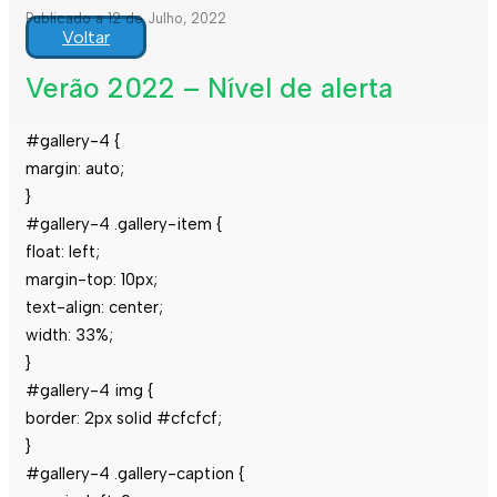
Publicado a 12 de Julho, 2022
Voltar
Verão 2022 – Nível de alerta
#gallery-4 {
margin: auto;
}
#gallery-4 .gallery-item {
float: left;
margin-top: 10px;
text-align: center;
width: 33%;
}
#gallery-4 img {
border: 2px solid #cfcfcf;
}
#gallery-4 .gallery-caption {