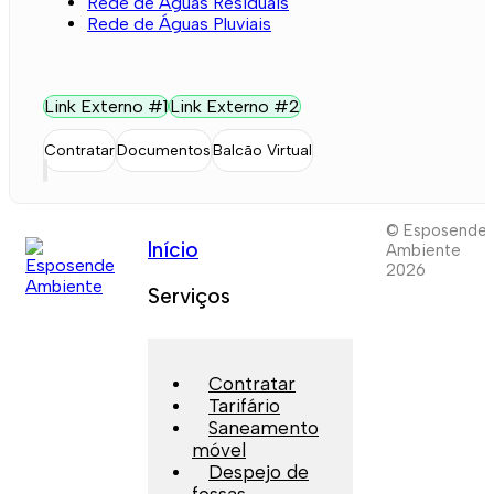
Rede de Águas Residuais
Rede de Águas Pluviais
Link Externo #1
Link Externo #2
Contratar
Documentos
Balcão Virtual
© Esposende
Início
Ambiente
2026
Serviços
Contratar
Tarifário
Saneamento
móvel
Despejo de
fossas