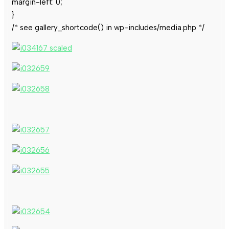
margin-left: 0;
}
/* see gallery_shortcode() in wp-includes/media.php */