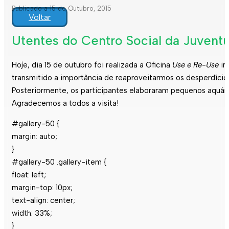
Publicado a 15 de Outubro, 2015
Voltar
Utentes do Centro Social da Juventu
Hoje, dia 15 de outubro foi realizada a Oficina
Use e Re-Use
in
transmitido a importância de reaproveitarmos os desperdícios
Posteriormente, os participantes elaboraram pequenos aquário
Agradecemos a todos a visita!
#gallery-50 {
margin: auto;
}
#gallery-50 .gallery-item {
float: left;
margin-top: 10px;
text-align: center;
width: 33%;
}