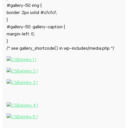
#gallery-50 img {
border: 2px solid #cfcfcf;
}
#gallery-50 .gallery-caption {
margin-left: 0;
}
/* see gallery_shortcode() in wp-includes/media.php */