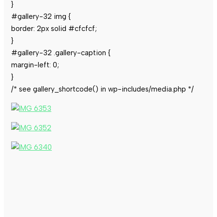
}
#gallery-32 img {
border: 2px solid #cfcfcf;
}
#gallery-32 .gallery-caption {
margin-left: 0;
}
/* see gallery_shortcode() in wp-includes/media.php */