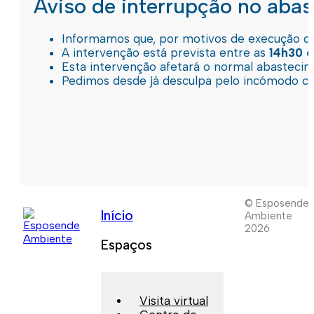
Aviso de interrupção no aba
Informamos que, por motivos de execução de 
A intervenção está prevista entre as
14h30 e
Esta intervenção afetará o normal abastec
Pedimos desde já desculpa pelo incómodo c
© Esposende
Início
Ambiente
2026
Espaços
Visita virtual