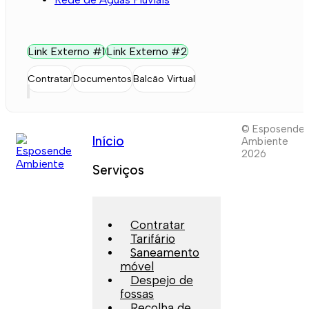
Link Externo #1
Link Externo #2
Contratar
Documentos
Balcão Virtual
© Esposende
Início
Ambiente
2026
Serviços
Contratar
Tarifário
Saneamento
móvel
Despejo de
fossas
Recolha de