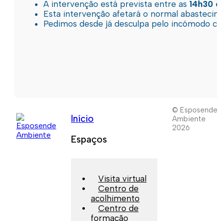
A intervenção está prevista entre as
14h30 e
Esta intervenção afetará o normal abastec
Pedimos desde já desculpa pelo incómodo c
© Esposende
Início
Ambiente
2026
Espaços
Visita virtual
Centro de
acolhimento
Centro de
formação