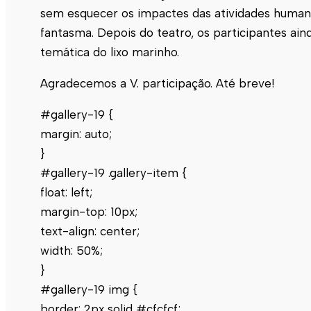
sem esquecer os impactes das atividades humanas
fantasma. Depois do teatro, os participantes ai
temática do lixo marinho.
Agradecemos a V. participação. Até breve!
#gallery-19 {
margin: auto;
}
#gallery-19 .gallery-item {
float: left;
margin-top: 10px;
text-align: center;
width: 50%;
}
#gallery-19 img {
border: 2px solid #cfcfcf;