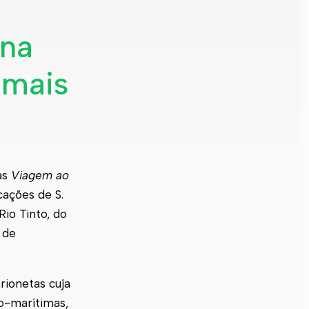
 na
 mais
as
Viagem ao
ações de S.
io Tinto, do
 de
rionetas cuja
o-marítimas,