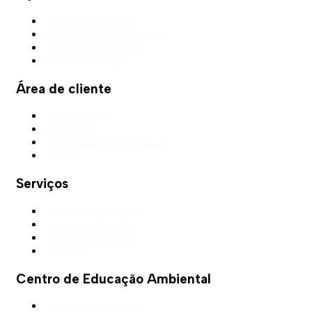
Qualidade da água
Rede de Abastecimento
Indicadores ERSAR
Sustentabilidade
Área de cliente
Balcão virtual
Contratar
Interpretar a minha fatura
Avarias
Serviços
Recolha de resíduos
Saneamento móvel
Despejo de fossas
Tarifário
Centro de Educação Ambiental
Plano de atividades