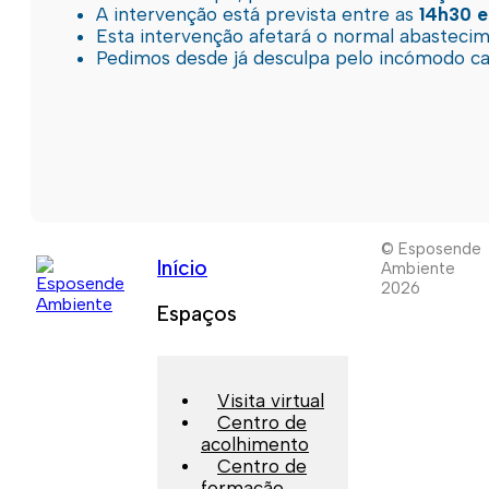
A intervenção está prevista entre as
14h30 e
Esta intervenção afetará o normal abastec
Pedimos desde já desculpa pelo incómodo c
© Esposende
Início
Ambiente
2026
Espaços
Visita virtual
Centro de
acolhimento
Centro de
formação