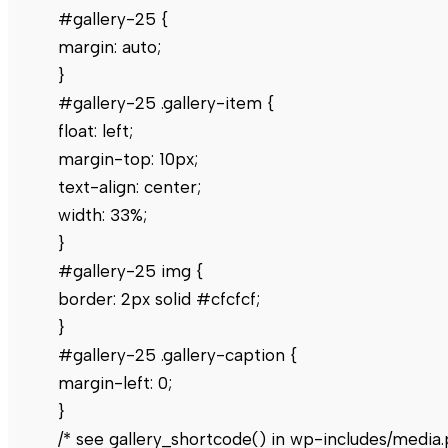
#gallery-25 {
margin: auto;
}
#gallery-25 .gallery-item {
float: left;
margin-top: 10px;
text-align: center;
width: 33%;
}
#gallery-25 img {
border: 2px solid #cfcfcf;
}
#gallery-25 .gallery-caption {
margin-left: 0;
}
/* see gallery_shortcode() in wp-includes/media.