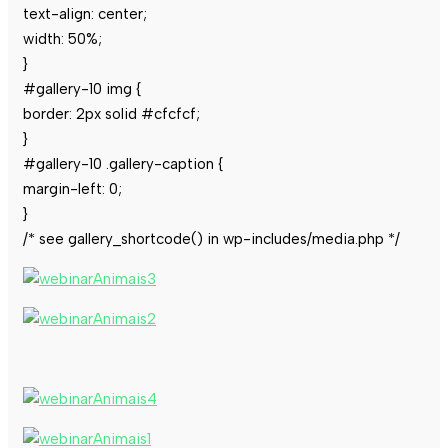
text-align: center;
width: 50%;
}
#gallery-10 img {
border: 2px solid #cfcfcf;
}
#gallery-10 .gallery-caption {
margin-left: 0;
}
/* see gallery_shortcode() in wp-includes/media.php */