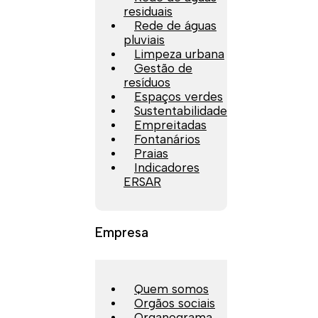
residuais
Rede de águas
pluviais
Limpeza urbana
Gestão de
resíduos
Espaços verdes
Sustentabilidade
Empreitadas
Fontanários
Praias
Indicadores
ERSAR
Empresa
Quem somos
Orgãos sociais
Organograma