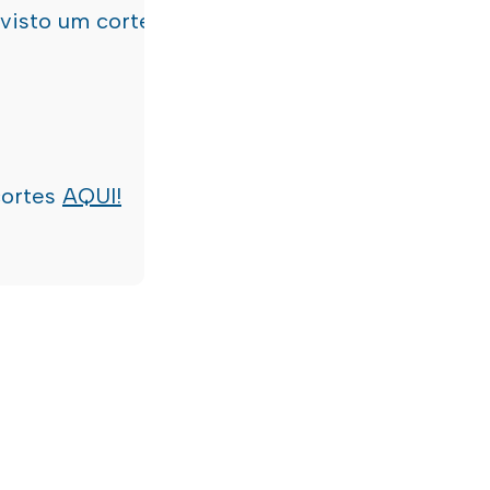
evisto um corte de água
terça-feira, dia 21/07/
cortes
AQUI!