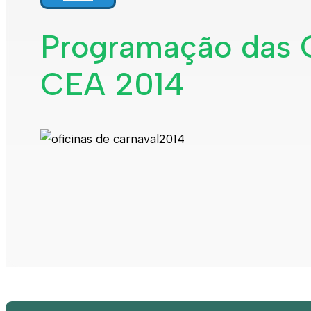
Interpretar a minha fatura
Informação geral
Programação das O
Rede de abastecimento de água
Rede de águas residuais
CEA 2014
Rede de águas pluviais
Limpeza urbana
Gestão de resíduos
Espaços verdes
Sustentabilidade
Empreitadas
Fontanários
Praias
Indicadores ERSAR
Qualidade da água
Contactos