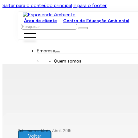
Saltar para o conteúdo principal
Ir para o footer
Área de cliente
Centro de Educação Ambiental
Pesquisar
Empresa
Quem somos
Orgãos sociais
Organograma
Mensagem da administração
Política de sustentabilidade
Trabalhe connosco
Serviços
Contratar
Tarifário
Saneamento móvel
Despejo de fossas
Recolha de resíduos
Publicado a 14 de Abril, 2015
Comunicação de leituras
Voltar