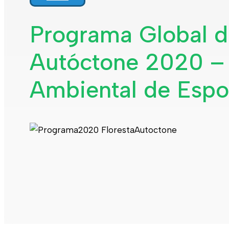
Interpretar a minha fatura
Informação geral
Programa Global d
Rede de abastecimento de água
Rede de águas residuais
Autóctone 2020 –
Rede de águas pluviais
Limpeza urbana
Gestão de resíduos
Espaços verdes
Ambiental de Esp
Sustentabilidade
Empreitadas
Fontanários
Praias
Indicadores ERSAR
Qualidade da água
Contactos