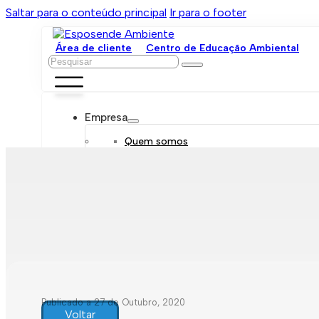
Saltar para o conteúdo principal
Ir para o footer
Área de cliente
Centro de Educação Ambiental
Pesquisar
Empresa
Quem somos
Orgãos sociais
Organograma
Mensagem da administração
Política de sustentabilidade
Trabalhe connosco
Serviços
Contratar
Tarifário
Saneamento móvel
Despejo de fossas
Recolha de resíduos
Publicado a 27 de Outubro, 2020
Comunicação de leituras
Voltar