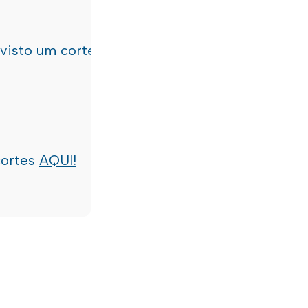
evisto um corte de água
terça-feira, dia 21/07/
cortes
AQUI!