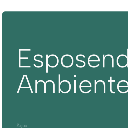
Esposen
Ambient
Água