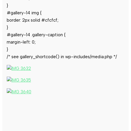
}
#gallery-14 img {
border: 2px solid #cfcfcf;
}
#gallery-14 .gallery-caption {
margin-left: 0;
}
/* see gallery_shortcode() in wp-includes/media.php */