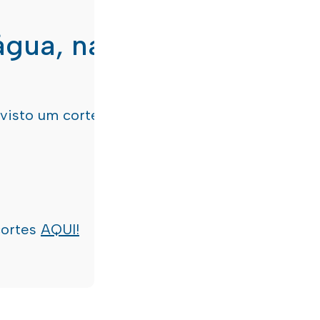
água, nas freguesias de
evisto um corte de água
terça-feira, dia 21/07/
cortes
AQUI!