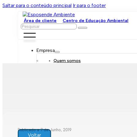
Saltar para o conteúdo principal
Ir para o footer
Área de cliente
Centro de Educação Ambiental
Pesquisar
Empresa
Quem somos
Orgãos sociais
Organograma
Mensagem da administração
Política de sustentabilidade
Trabalhe connosco
Serviços
Contratar
Tarifário
Saneamento móvel
Despejo de fossas
Recolha de resíduos
Publicado a 7 de Junho, 2019
Comunicação de leituras
Voltar