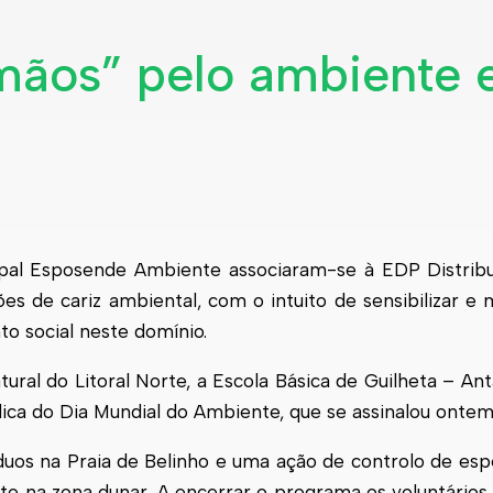
 mãos” pelo ambiente
pal
Esposende
Ambiente associaram-se à EDP Distribu
de cariz ambiental, com o intuito de sensibilizar e m
o social neste domínio.
ral do Litoral Norte, a Escola Básica de Guilheta – An
ica do Dia Mundial do Ambiente, que se assinalou ontem,
duos na Praia de Belinho e uma ação de controlo de espé
 na zona dunar. A encerrar o programa os voluntários 