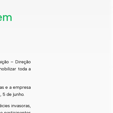
 em
ição – Direção
obilizar toda a
tas e a empresa
 5 de junho.
cies invasoras,
e participantes