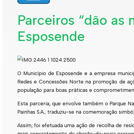
Interpretar a minha fatura
Informação geral
Parceiros “dão as
Rede de abastecimento de água
Rede de águas residuais
Esposende
Rede de águas pluviais
Limpeza urbana
Gestão de resíduos
Espaços verdes
Sustentabilidade
Empreitadas
Fontanários
Praias
Indicadores ERSAR
O Município de
Esposende
e a empresa munici
Redes e Concessões Norte na promoção de ações 
Qualidade da água
Contactos
população para boas práticas e comprometiment
Esta parceria, que envolve também o Parque Natu
Painhas S.A., traduziu-se na comemoração simból
Assim, foi efetuada uma ação de recolha de resí
mais concretamente de chorão-da-praia presente