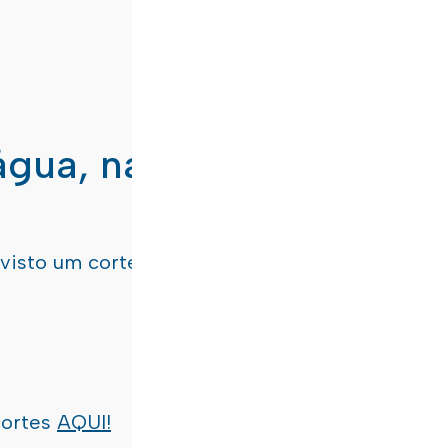
água, nas freguesias de
evisto um corte de água
terça-feira, dia 21/07/
cortes
AQUI!