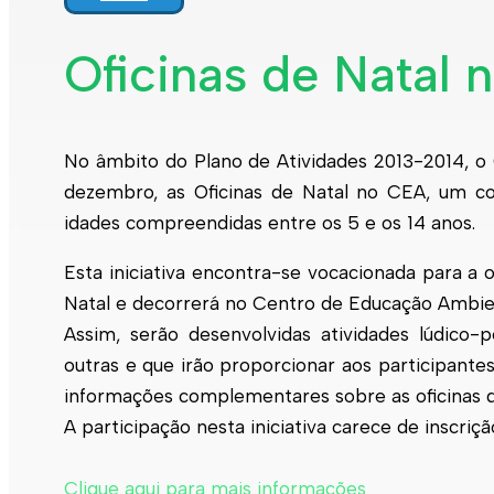
Interpretar a minha fatura
Informação geral
Oficinas de Natal
Rede de abastecimento de água
Rede de águas residuais
Rede de águas pluviais
Limpeza urbana
Gestão de resíduos
No âmbito do Plano de Atividades 2013-2014, o
Espaços verdes
dezembro, as Oficinas de Natal no CEA, um conj
Sustentabilidade
Empreitadas
idades compreendidas entre os 5 e os 14 anos.
Fontanários
Praias
Indicadores ERSAR
Esta iniciativa encontra-se vocacionada para a 
Natal e decorrerá no Centro de Educação Ambien
Qualidade da água
Contactos
Assim, serão desenvolvidas atividades lúdico-pe
outras e que irão proporcionar aos participant
informações complementares sobre as oficinas
A participação nesta iniciativa carece de inscriçã
Clique aqui para mais informações