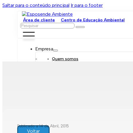
Saltar para o conteúdo principal
Ir para o footer
Área de cliente
Centro de Educação Ambiental
Pesquisar
Empresa
Quem somos
Orgãos sociais
Organograma
Mensagem da administração
Política de sustentabilidade
Trabalhe connosco
Serviços
Contratar
Tarifário
Saneamento móvel
Despejo de fossas
Recolha de resíduos
Publicado a 14 de Abril, 2015
Comunicação de leituras
Voltar