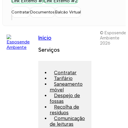
Link Externo #1
Link Externo #2
Contratar
Documentos
Balcão Virtual
© Esposende
Início
Ambiente
2026
Serviços
Contratar
Tarifário
Saneamento
móvel
Despejo de
fossas
Recolha de
resíduos
Comunicação
de leituras