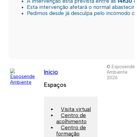
A intervenção está prevista entre as
14h30 e
Esta intervenção afetará o normal abastec
Pedimos desde já desculpa pelo incómodo c
© Esposende
Início
Ambiente
2026
Espaços
Visita virtual
Centro de
acolhimento
Centro de
formação