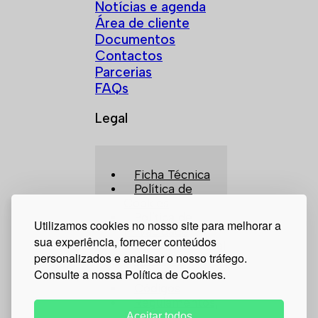
Notícias e agenda
Área de cliente
Documentos
Contactos
Parcerias
FAQs
Legal
Ficha Técnica
Política de
Cookies
Política de
Utilizamos cookies no nosso site para melhorar a
Privacidade
sua experiência, fornecer conteúdos
Tribunal Arbitral
personalizados e analisar o nosso tráfego.
Canal de
Consulte a nossa Política de Cookies.
Denúncias
Códigos
Regulamentos,
Relatórios e
Aceitar todos