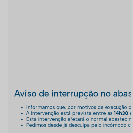
Aviso de interrupção no aba
Informamos que, por motivos de execução de 
A intervenção está prevista entre as
14h30 e
Esta intervenção afetará o normal abastec
Pedimos desde já desculpa pelo incómodo c