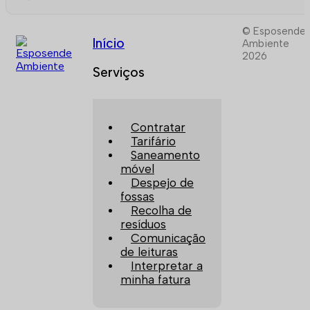
© Esposende
Início
Ambiente
2026
Serviços
Contratar
Tarifário
Saneamento
móvel
Despejo de
fossas
Recolha de
resíduos
Comunicação
de leituras
Interpretar a
minha fatura