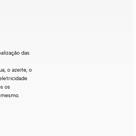
ealização das
, o azeite, o
eletricidade
os os
o mesmo.