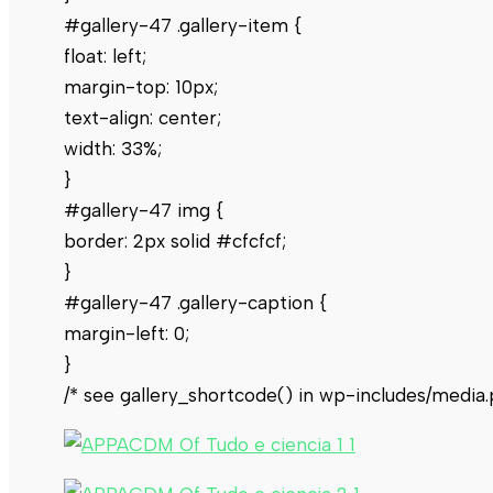
#gallery-47 .gallery-item {
float: left;
margin-top: 10px;
text-align: center;
width: 33%;
}
#gallery-47 img {
border: 2px solid #cfcfcf;
}
#gallery-47 .gallery-caption {
margin-left: 0;
}
/* see gallery_shortcode() in wp-includes/media.