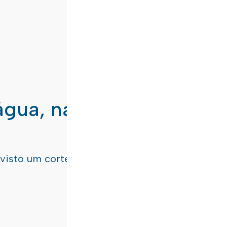
água, nas freguesias de
evisto um corte de água
terça-feira, dia 21/07/