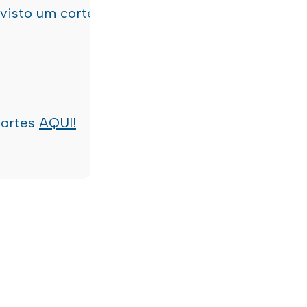
evisto um corte de água
terça-feira, dia 21/07/
cortes
AQUI!