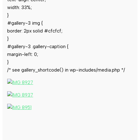
width: 33%;
}
#gallery-3 img {
border: 2px solid #cfcfcf;
}
#gallery-3 .gallery-caption {
margin-left: 0;
}
/* see gallery_shortcode() in wp-includes/media.php */