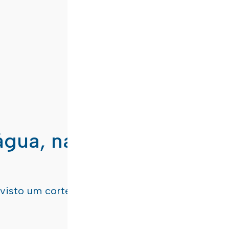
água, nas freguesias de
evisto um corte de água
terça-feira, dia 21/07/