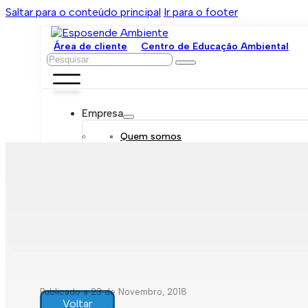
Saltar para o conteúdo principal
Ir para o footer
Área de cliente
Centro de Educação Ambiental
Pesquisar
Empresa
Quem somos
Orgãos sociais
Organograma
Mensagem da administração
Política de sustentabilidade
Trabalhe connosco
Serviços
Contratar
Tarifário
Saneamento móvel
Despejo de fossas
Recolha de resíduos
Publicado a 23 de Novembro, 2018
Comunicação de leituras
Voltar