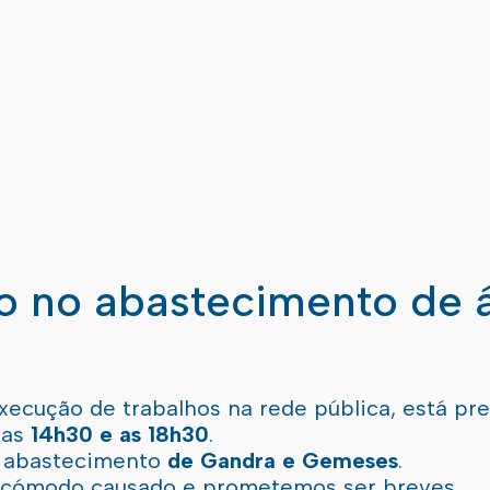
ão no abastecimento de 
xecução de trabalhos na rede pública, está pr
 as
14h30 e as 18h30
.
l abastecimento
de Gandra e Gemeses
.
incómodo causado e prometemos ser breves.