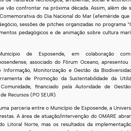
se vão confrontar na próxima década. Assim, além de 
Comemorativa do Dia Nacional do Mar (efeméride que s
gócio, sessões de pitches organizadas no programa “C
entos pedagógicos e de animação sobre cultura maríti
Município de
Esposende
, em colaboração co
posende
nse, associado do Fórum Oceano, apresentou 
nformação, Monitorização e Gestão da Biodiversida
erramenta de Promoção da Sustentabilidade da Utili
a Comunidade, financiado pela Autoridade de Gest
o de Recursos (PO SEUR).
 uma parceria entre o Município de
Esposende
, a Univer
orestas. A área de atuação/intervenção do OMARE abra
do Litoral Norte, mas os resultados da implementação