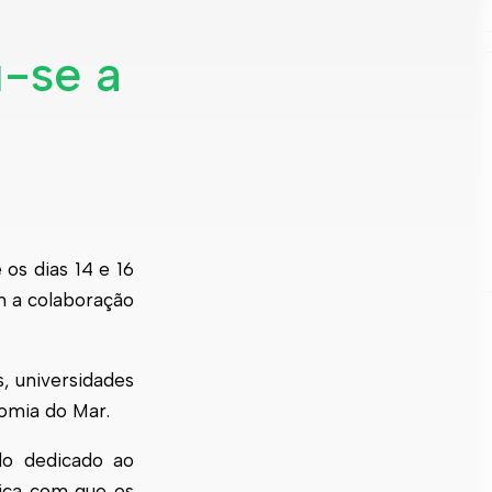
-se a
os dias 14 e 16
 a colaboração
, universidades
nomia do Mar.
do dedicado ao
mica com que os