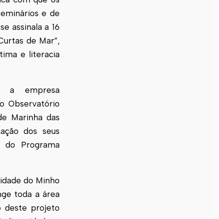
seminários e de
e assinala a 16
urtas de Mar”,
ma e literacia
m a empresa
o Observatório
de Marinha das
zação dos seus
ão do Programa
sidade do Minho
nge toda a área
 deste projeto