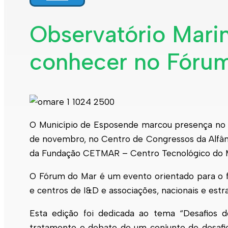
Interpretar a minha fatura
Informação geral
Observatório Mari
Rede de abastecimento de água
Rede de águas residuais
conhecer no Fóru
Rede de águas pluviais
Limpeza urbana
Gestão de resíduos
Espaços verdes
Sustentabilidade
Empreitadas
Fontanários
Praias
Indicadores ERSAR
O Município de
Esposende
marcou presença no B
de novembro, no Centro de Congressos da Alfâ
Qualidade da água
Contactos
da Fundação CETMAR – Centro Tecnológico do M
O Fórum do Mar é um evento orientado para o f
e centros de I&D e associações, nacionais e est
Esta edição foi dedicada ao tema “Desafios 
tratamento e debate de um conjunto de desafio