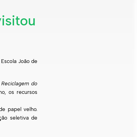
isitou
 Escola João de
a
Reciclagem do
mo, os recursos
de papel velho.
ão seletiva de