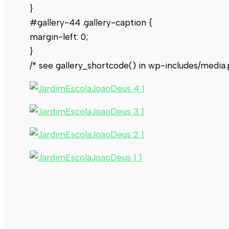
}
#gallery-44 .gallery-caption {
margin-left: 0;
}
/* see gallery_shortcode() in wp-includes/media.