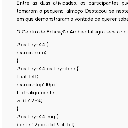
Entre as duas atividades, os participantes 
tomaram o pequeno-almoço. Destacou-se neste g
em que demonstraram a vontade de querer sabe
O Centro de Educação Ambiental agradece a voss
#gallery-44 {
margin: auto;
}
#gallery-44 .gallery-item {
float: left;
margin-top: 10px;
text-align: center;
width: 25%;
}
#gallery-44 img {
border: 2px solid #cfcfcf;