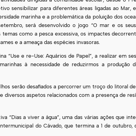
ivo sensibilizar para diferentes áreas ligadas ao Mar, 
ersidade marinha e a problemática da poluição dos ocea
 setembro, será desenvolvido o jogo “O mar e os seu
s temas como a pesca excessiva, os impactes decorren
rames e a ameaça das espécies invasoras.
cina “Use e re-Use: Aquários de Papel”, a realizar em se
 marinhas à necessidade de reduzirmos a produção d
lhos serão desafiados a percorrer um troço do litoral d
 diversos aspetos relacionados com a presença de resí
ativa “Dias a viver a água”, uma das várias ações que in
ermunicipal do Cávado, que termina a 1 de outubro, 