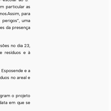
em particular as
nos.Assim, para
s perigos”, uma
tes da presença
ssões no dia 23,
e resíduos e à
e Esposende e a
duos no areal e
tegram o projeto
data em que se