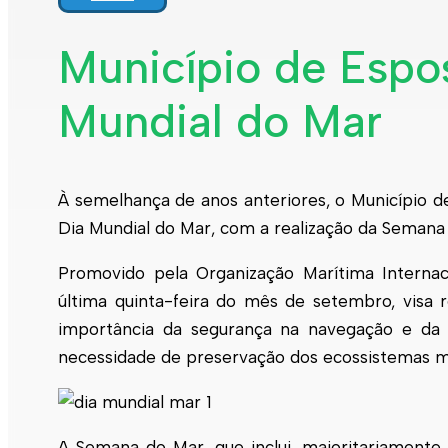
Interpretar a minha fatura
Informação geral
Município de Espos
Rede de abastecimento de água
Rede de águas residuais
Mundial do Mar
Rede de águas pluviais
Limpeza urbana
Gestão de resíduos
Espaços verdes
Sustentabilidade
Empreitadas
À semelhança de anos anteriores, o Município d
Fontanários
Praias
Dia Mundial do Mar, com a realização da Semana 
Indicadores ERSAR
Promovido pela Organização Marítima Interna
Qualidade da água
Contactos
última quinta-feira do mês de setembro, visa 
importância da segurança na navegação e da
necessidade de preservação dos ecossistemas m
A Semana do Mar, que inclui, maioritariamente, 