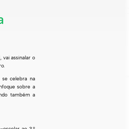
a
vai assinalar o
o.
 se celebra na
enfoque sobre a
cando também a
-escolar ao 3.º