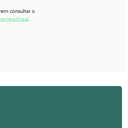
evem consultar o
ente.pt/cea/
.