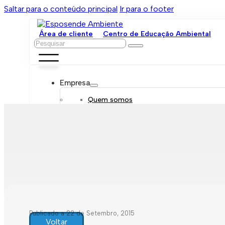
Saltar para o conteúdo principal
Ir para o footer
Área de cliente
Centro de Educação Ambiental
Pesquisar
Empresa
Quem somos
Orgãos sociais
Organograma
Mensagem da administração
Política de sustentabilidade
Trabalhe connosco
Serviços
Contratar
Tarifário
Saneamento móvel
Despejo de fossas
Recolha de resíduos
Publicado a 22 de Setembro, 2015
Comunicação de leituras
Voltar