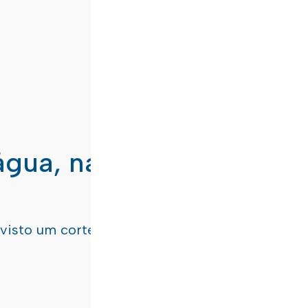
água, nas freguesias de
evisto um corte de água
terça-feira, dia 21/07/