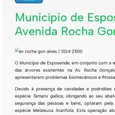
Interpretar a minha fatura
Informação geral
Município de Espo
Rede de abastecimento de água
Rede de águas residuais
Avenida Rocha Go
Rede de águas pluviais
Limpeza urbana
Gestão de resíduos
Espaços verdes
Sustentabilidade
Empreitadas
Fontanários
Praias
Indicadores ERSAR
O Município de
Esposende
, em conjunto com a 
das árvores existentes na Av. Rocha Gonça
Qualidade da água
Contactos
apresentarem problemas biomecânicos e fitossan
Devido à presença de cavidades e podridões q
espécie
Tamarix gallica
, obrigando ao seu abat
segurança das pessoas e bens, optaram pela 
espécie
Melaleuca linarifolia
. Esta operação ab