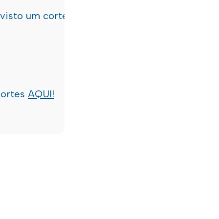
evisto um corte de água
terça-feira, dia 21/07/
cortes
AQUI!