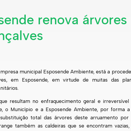
sende renova árvores
nçalves
empresa municipal
Esposende
Ambiente, está a proceder
lves, em
Esposende
, em virtude de muitas das plan
itários.
ue resultam no enfraquecimento geral e irreversível 
e, o Município e a
Esposende
Ambiente, por forma a 
substituição total das árvores deste arruamento por
range também as caldeiras que se encontram vazias, 