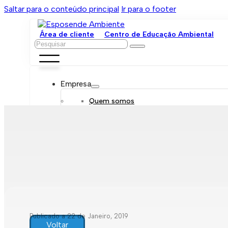
Saltar para o conteúdo principal
Ir para o footer
Área de cliente
Centro de Educação Ambiental
Pesquisar
Empresa
Quem somos
Orgãos sociais
Organograma
Mensagem da administração
Política de sustentabilidade
Trabalhe connosco
Serviços
Contratar
Tarifário
Saneamento móvel
Despejo de fossas
Recolha de resíduos
Publicado a 22 de Janeiro, 2019
Comunicação de leituras
Voltar