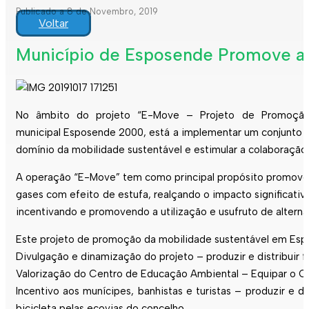
Publicado a 8 de Novembro, 2019
Voltar
Município de Esposende Promove a 
No âmbito do projeto “E-Move – Projeto de Promoçã
municipal
Esposende
2000, está a implementar um conjunto d
domínio da mobilidade sustentável e estimular a colaboraçã
A operação “E-Move” tem como principal propósito promover 
gases com efeito de estufa, realçando o impacto significativ
incentivando e promovendo a utilização e usufruto de alter
Este projeto de promoção da mobilidade sustentável em
Esp
Divulgação e dinamização do projeto – produzir e distribuir f
Valorização do Centro de Educação Ambiental – Equipar o CE
Incentivo aos munícipes, banhistas e turistas – produzir e d
bicicleta pelas ecovias do concelho.