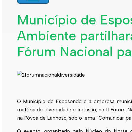
Interpretar a minha fatura
Informação geral
Município de Esp
Rede de abastecimento de água
Rede de águas residuais
Ambiente partilhar
Rede de águas pluviais
Limpeza urbana
Gestão de resíduos
Espaços verdes
Fórum Nacional pa
Sustentabilidade
Empreitadas
Fontanários
Praias
Indicadores ERSAR
Qualidade da água
Contactos
O Município de
Esposende
e a empresa munic
matéria de diversidade e inclusão, no II Fórum 
na Póvoa de Lanhoso, sob o lema “Comunicar par
O evento, organizado pelo Núcleo do Norte d