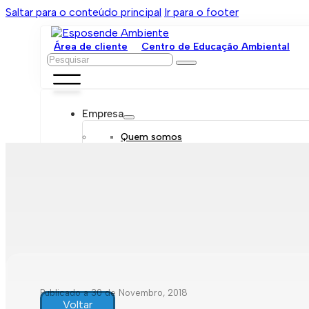
Saltar para o conteúdo principal
Ir para o footer
Área de cliente
Centro de Educação Ambiental
Pesquisar
Empresa
Quem somos
Orgãos sociais
Organograma
Mensagem da administração
Política de sustentabilidade
Trabalhe connosco
Serviços
Contratar
Tarifário
Saneamento móvel
Despejo de fossas
Recolha de resíduos
Publicado a 30 de Novembro, 2018
Comunicação de leituras
Voltar