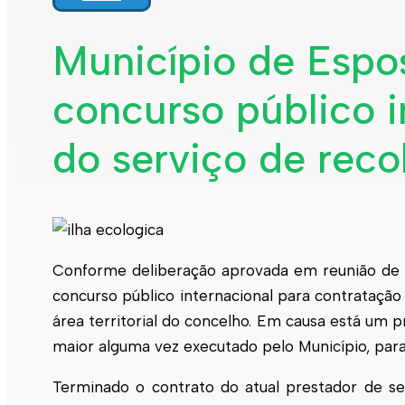
Interpretar a minha fatura
Informação geral
Município de Esp
Rede de abastecimento de água
Rede de águas residuais
concurso público i
Rede de águas pluviais
Limpeza urbana
Gestão de resíduos
Espaços verdes
do serviço de reco
Sustentabilidade
Empreitadas
Fontanários
Praias
Indicadores ERSAR
Qualidade da água
Contactos
Conforme deliberação aprovada em reunião de
concurso público internacional para contratação
área territorial do concelho. Em causa está um 
maior alguma vez executado pelo Município, par
Terminado o contrato do atual prestador de se