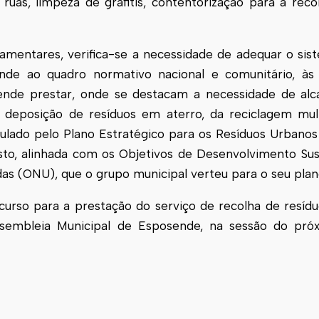
 ruas, limpeza de grafitis, contentorização para a reco
lamentares, verifica-se a necessidade de adequar o si
nde
ao quadro normativo nacional e comunitário, às 
tende prestar, onde se destacam a necessidade de alc
 deposição de resíduos em aterro, da reciclagem mult
ipulado pelo Plano Estratégico para os Resíduos Urbano
sto, alinhada com os Objetivos de Desenvolvimento Su
s (ONU), que o grupo municipal verteu para o seu plan
urso para a prestação do serviço de recolha de resíd
ssembleia Municipal de
Esposende
, na sessão do pró