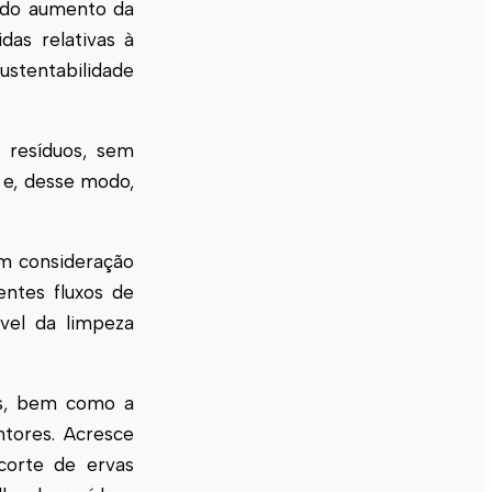
 do aumento da
das relativas à
stentabilidade
 resíduos, sem
 e, desse modo,
em consideração
rentes fluxos de
vel da limpeza
dos, bem como a
tores. Acresce
corte de ervas