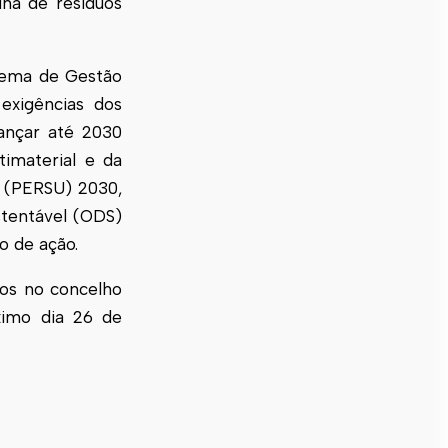
lha de resíduos
stema de Gestão
exigências dos
ançar até 2030
imaterial e da
s (PERSU) 2030,
stentável (ODS)
o de ação.
uos no concelho
ximo dia 26 de