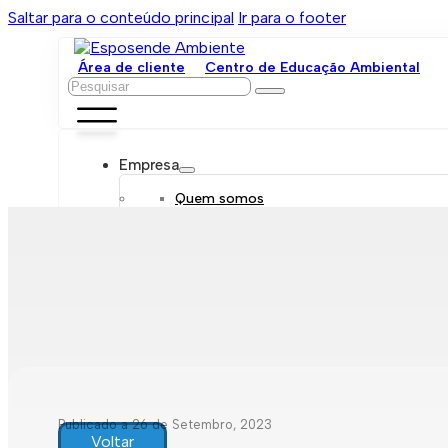
Saltar para o conteúdo principal
Ir para o footer
Área de cliente
Centro de Educação Ambiental
Pesquisar
Empresa
Quem somos
Orgãos sociais
Organograma
Mensagem da administração
Política de sustentabilidade
Trabalhe connosco
Serviços
Contratar
Tarifário
Saneamento móvel
Despejo de fossas
Recolha de resíduos
Publicado a 26 de Setembro, 2023
Comunicação de leituras
Voltar