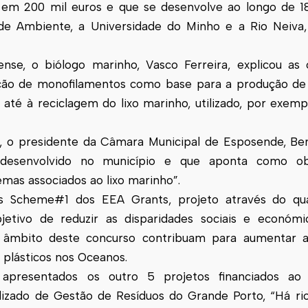
 em 200 mil euros e que se desenvolve ao longo de 1
de
Ambiente, a Universidade do Minho e a Rio Neiva,
se, o biólogo marinho, Vasco Ferreira, explicou as 
ção de monofilamentos como base para a produção de 
l, até à reciclagem do lixo marinho, utilizado, por exem
, o presidente da Câmara Municipal de
Esposende
, Be
 desenvolvido no município e que aponta como obj
mas associados ao lixo marinho”.
s Scheme#1 dos EEA Grants, projeto através do qual
etivo de reduzir as disparidades sociais e económi
 âmbito deste concurso contribuam para aumentar a
 plásticos nos Oceanos.
resentados os outro 5 projetos financiados ao ní
izado de Gestão de Resíduos do Grande Porto, “Há rio