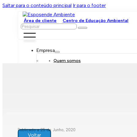
Saltar para o conteúdo principal
Ir para o footer
Área de cliente
Centro de Educação Ambiental
Pesquisar
Empresa
Quem somos
Orgãos sociais
Organograma
Mensagem da administração
Política de sustentabilidade
Trabalhe connosco
Serviços
Contratar
Tarifário
Saneamento móvel
Despejo de fossas
Recolha de resíduos
Publicado a 25 de Junho, 2020
Comunicação de leituras
Voltar