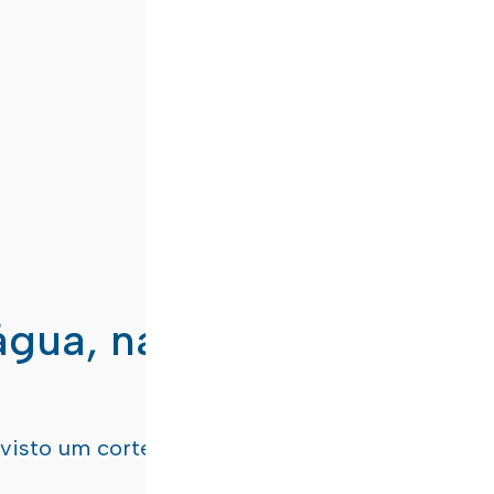
água, nas freguesias de
evisto um corte de água
terça-feira, dia 21/07/