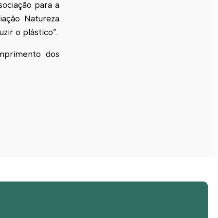
ssociação para a
iação Natureza
ir o plástico”.
primento dos