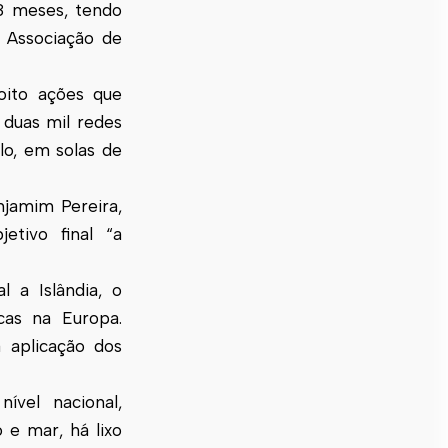
8 meses, tendo
 Associação de
oito ações que
duas mil redes
plo, em solas de
njamim Pereira,
etivo final “a
 a Islândia, o
cas na Europa.
 aplicação dos
vel nacional,
 e mar, há lixo