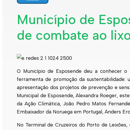
Interpretar a minha fatura
Informação geral
Município de Espo
Rede de abastecimento de água
Rede de águas residuais
de combate ao lix
Rede de águas pluviais
Limpeza urbana
Gestão de resíduos
Espaços verdes
Sustentabilidade
Empreitadas
Fontanários
Praias
Indicadores ERSAR
O Município de
Esposende
deu a conhecer o 
ferramenta de promoção da sustentabilidade: u
Qualidade da água
Contactos
apresentação dos projetos de prevenção e sensi
Municipal de
Esposende
, Alexandra Roeger, est
da Ação Climática, João Pedro Matos Fernand
Embaixador da Noruega em Portugal, Anders Erd
No Terminal de Cruzeiros do Porto de Leixões,