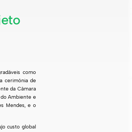
jeto
radáveis como
na cerimónia de
dente da Câmara
o do Ambiente e
es Mendes, e o
jo custo global