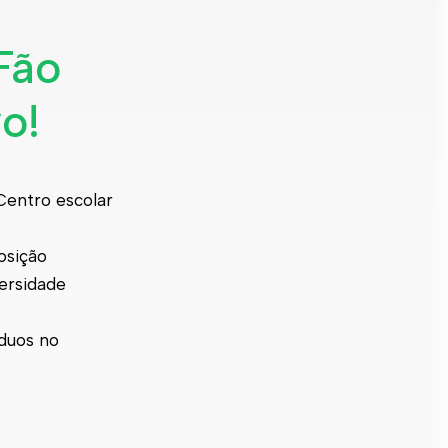
Fão
o!
Centro escolar
osição
ersidade
íduos no