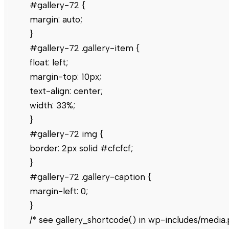
#gallery-72 {
margin: auto;
}
#gallery-72 .gallery-item {
float: left;
margin-top: 10px;
text-align: center;
width: 33%;
}
#gallery-72 img {
border: 2px solid #cfcfcf;
}
#gallery-72 .gallery-caption {
margin-left: 0;
}
/* see gallery_shortcode() in wp-includes/media.