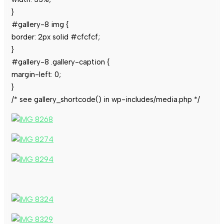
}
#gallery-8 img {
border: 2px solid #cfcfcf;
}
#gallery-8 .gallery-caption {
margin-left: 0;
}
/* see gallery_shortcode() in wp-includes/media.php */