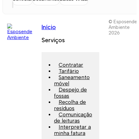
© Esposende
Início
Ambiente
2026
Serviços
Contratar
Tarifário
Saneamento
móvel
Despejo de
fossas
Recolha de
resíduos
Comunicação
de leituras
Interpretar a
minha fatura