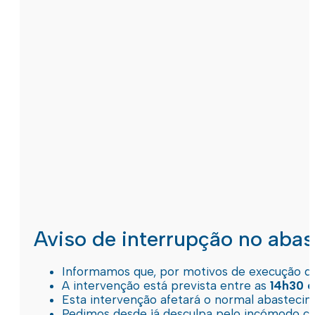
Aviso de interrupção no aba
Informamos que, por motivos de execução de 
A intervenção está prevista entre as
14h30 e
Esta intervenção afetará o normal abastec
Pedimos desde já desculpa pelo incómodo c