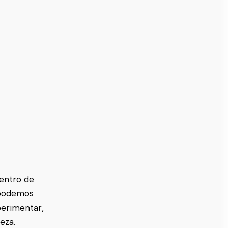
Centro de
 podemos
perimentar,
eza.