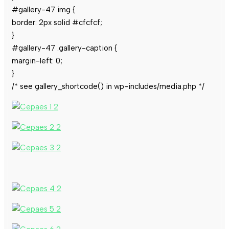
#gallery-47 img {
border: 2px solid #cfcfcf;
}
#gallery-47 .gallery-caption {
margin-left: 0;
}
/* see gallery_shortcode() in wp-includes/media.php */