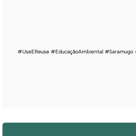
#UseEReuse #EducaçãoAmbiental #Saramugo #Re