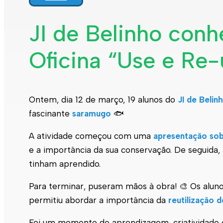
JI de Belinho con
Oficina “Use e Re-
Ontem, dia 12 de março, 19 alunos do
JI de Belin
fascinante
saramugo
🐟
A atividade começou com uma
apresentação so
e a importância da sua conservação. De seguida,
tinham aprendido.
Para terminar, puseram mãos à obra! 🎨 Os alun
permitiu abordar a importância da
reutilização 
Foi um momento de aprendizagem, criatividade e 