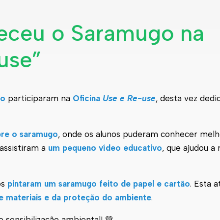
heceu o Saramugo na
use”
ho
participaram na
Oficina
Use e Re-use
, desta vez dedi
bre o saramugo
, onde os alunos puderam conhecer melh
 assistiram a
um pequeno vídeo educativo
, que ajudou a 
os
pintaram um saramugo feito de papel e cartão
. Esta a
de materiais e da proteção do ambiente
.
sensibilização ambiental! 💚