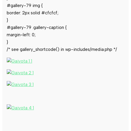
#gallery-79 img {
border: 2px solid #cfcfcf;
}
#gallery-79 .gallery-caption {
margin-left: 0;
}
/* see gallery_shortcode() in wp-includes/media.php */