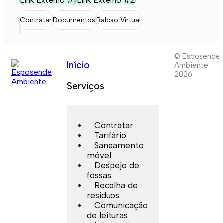
Link Externo #1
Link Externo #2
Contratar
Documentos
Balcão Virtual
© Esposende
Início
Ambiente
2026
Serviços
Contratar
Tarifário
Saneamento
móvel
Despejo de
fossas
Recolha de
resíduos
Comunicação
de leituras