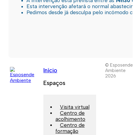
A intervenção está prevista entre as
14h30 e
Esta intervenção afetará o normal abastec
Pedimos desde já desculpa pelo incómodo c
© Esposende
Início
Ambiente
2026
Espaços
Visita virtual
Centro de
acolhimento
Centro de
formação