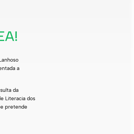
o
EA!
 Lanhoso
entada a
sulta da
 Literacia dos
 e pretende