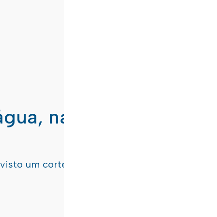
água, nas freguesias de
evisto um corte de água
terça-feira, dia 21/07/