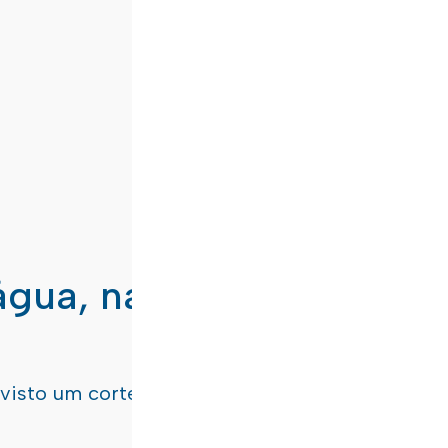
água, nas freguesias de
evisto um corte de água
terça-feira, dia 21/07/