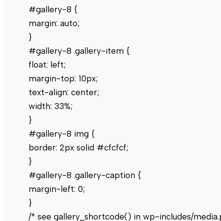
#gallery-8 {
margin: auto;
}
#gallery-8 .gallery-item {
float: left;
margin-top: 10px;
text-align: center;
width: 33%;
}
#gallery-8 img {
border: 2px solid #cfcfcf;
}
#gallery-8 .gallery-caption {
margin-left: 0;
}
/* see gallery_shortcode() in wp-includes/media.