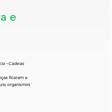
ra e
e
cia -Cadeias
nças ficaram a
guns organismos