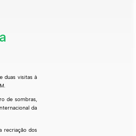
M
da
e duas visitas à
DM.
tro de sombras,
nternacional da
a recriação dos