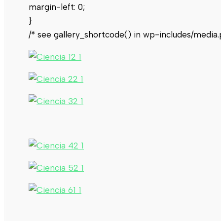
margin-left: 0;
}
/* see gallery_shortcode() in wp-includes/media.