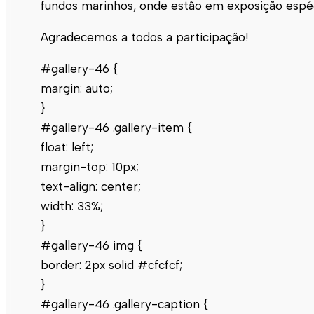
fundos marinhos, onde estão em exposição espéc
Agradecemos a todos a participação!
#gallery-46 {
margin: auto;
}
#gallery-46 .gallery-item {
float: left;
margin-top: 10px;
text-align: center;
width: 33%;
}
#gallery-46 img {
border: 2px solid #cfcfcf;
}
#gallery-46 .gallery-caption {