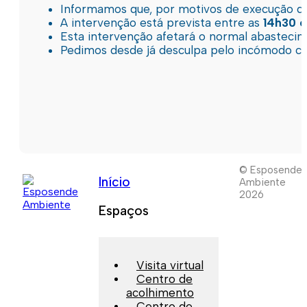
Informamos que, por motivos de execução de 
A intervenção está prevista entre as
14h30 e
Esta intervenção afetará o normal abastec
Pedimos desde já desculpa pelo incómodo c
© Esposende
Início
Ambiente
2026
Espaços
Visita virtual
Centro de
acolhimento
Centro de