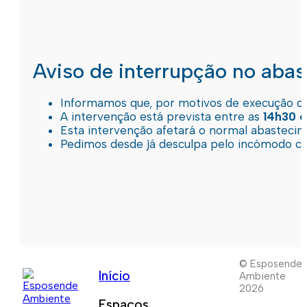
Aviso de interrupção no aba
Informamos que, por motivos de execução de 
A intervenção está prevista entre as
14h30 e
Esta intervenção afetará o normal abastec
Pedimos desde já desculpa pelo incómodo c
© Esposende
Início
Ambiente
2026
Espaços