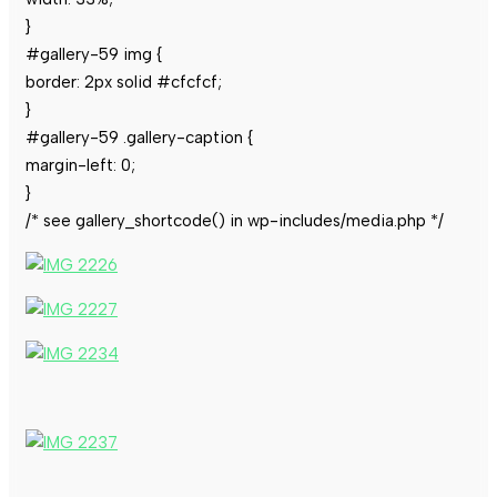
}
#gallery-59 img {
border: 2px solid #cfcfcf;
}
#gallery-59 .gallery-caption {
margin-left: 0;
}
/* see gallery_shortcode() in wp-includes/media.php */