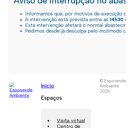
Aviso de interrupção no aba
Informamos que, por motivos de execução de 
A intervenção está prevista entre as
14h30 e
Esta intervenção afetará o normal abastec
Pedimos desde já desculpa pelo incómodo c
© Esposende
Início
Ambiente
2026
Espaços
Visita virtual
Centro de