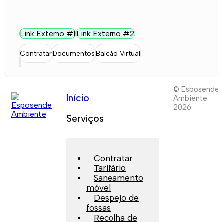
Link Externo #1
Link Externo #2
Contratar
Documentos
Balcão Virtual
© Esposende
Início
Ambiente
2026
Serviços
Contratar
Tarifário
Saneamento
móvel
Despejo de
fossas
Recolha de