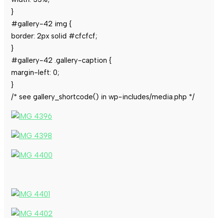
}
#gallery-42 img {
border: 2px solid #cfcfcf;
}
#gallery-42 .gallery-caption {
margin-left: 0;
}
/* see gallery_shortcode() in wp-includes/media.php */