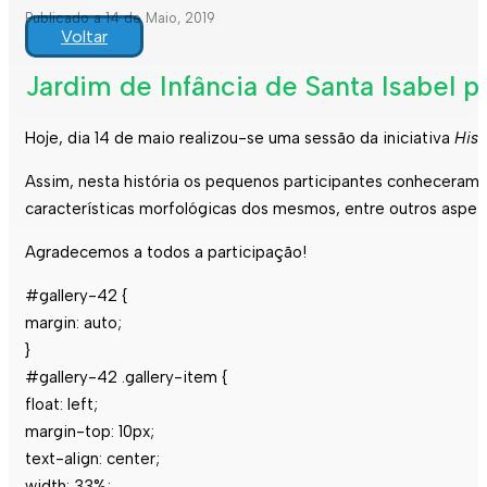
Publicado a 14 de Maio, 2019
Voltar
Jardim de Infância de Santa Isabel pa
Hoje, dia 14 de maio realizou-se uma sessão da iniciativa
Hist
Assim, nesta história os pequenos participantes conheceram 
características morfológicas dos mesmos, entre outros aspet
Agradecemos a todos a participação!
#gallery-42 {
margin: auto;
}
#gallery-42 .gallery-item {
float: left;
margin-top: 10px;
text-align: center;
width: 33%;