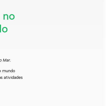
u no
do
o Mar.
ao mundo
s atividades