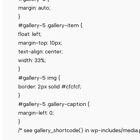
margin: auto;
}
#gallery-5 .gallery-item {
float: left;
margin-top: 10px;
text-align: center;
width: 33%;
}
#gallery-5 img {
border: 2px solid #cfcfcf;
}
#gallery-5 .gallery-caption {
margin-left: 0;
}
/* see gallery_shortcode() in wp-includes/media.