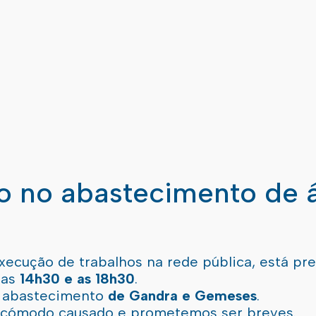
ão no abastecimento de 
xecução de trabalhos na rede pública, está pr
 as
14h30 e as 18h30
.
l abastecimento
de Gandra e Gemeses
.
incómodo causado e prometemos ser breves.