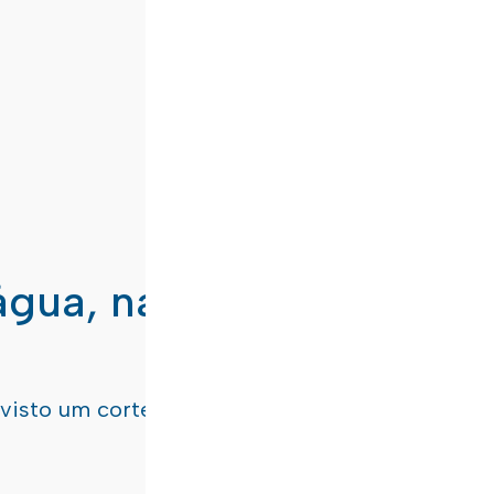
água, nas freguesias de
evisto um corte de água
terça-feira, dia 21/07/