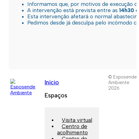
Informamos que, por motivos de execução de 
A intervenção está prevista entre as
14h30 e
Esta intervenção afetará o normal abastec
Pedimos desde já desculpa pelo incómodo c
© Esposende
Início
Ambiente
2026
Espaços
Visita virtual
Centro de
acolhimento
Centro de