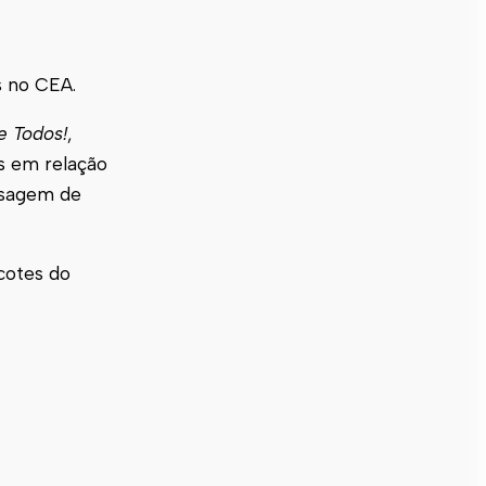
s no CEA.
e Todos!
,
s em relação
nsagem de
scotes do